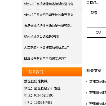
等特点。
蜡烛机厂家按功能用途给蜡烛进行分...
型号
蜡烛机厂家介绍后期维护的重要意义
市场蜡烛机行业市场前景分析预测...
C
型
蜡烛机械怎么选择是好的！
人工制蜡为何会被蜡烛机所淘汰？
蜡烛设备有哪些事项需要注意？
相关文章
联系我们
武城县蜡烛机械厂
照明蜡烛机
地址：武城县经济开发区
照明蜡烛机
电话：0534-6217998
手机：13953447889
照明蜡烛机