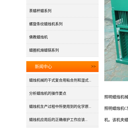
茶蜡杯蜡系列
螺旋条纹蜡烛机系列
佛教蜡烛机
蜡圈机熔蜡锅系列
新闻中心
>>
蜡烛机械的干式复合用粘合剂和湿式...
分析蜡烛机的操作要点
照明蜡烛机械
蜡烛机生产过程中所使用到的化学原...
照明蜡烛机
蜡烛机应用后的正确维护工作应该...
机。该机夹