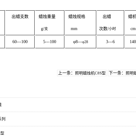
出蜡支数
蜡烛重量
蜡烛规格
出蜡
蜡
g/
mm
次数
/
cm
支
小时
60---100
5---100
φ
8---
3---6
140
φ
28
上一条：
照明蜡烛机C8S型
下一条：
照明
械
系列
A型