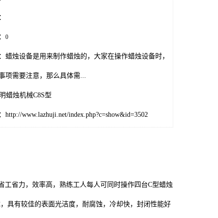
：
：
0
：蜡烛设备是用来制作蜡烛的，大家在操作蜡烛设备时，
事项需要注意，那么具体需...
照明蜡烛机械C8S型
p://www.lazhuji.net/index.php?c=show&id=3502
省工省力，效率高，熟练工人每人可同时操作四台C型蜡烛
成，具有较佳的表面光洁度，耐腐蚀，冷却快，封闭性能好