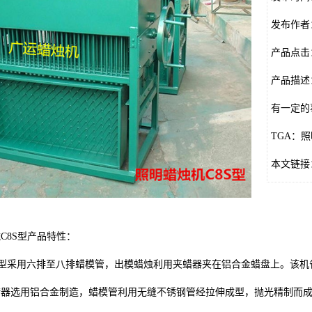
发布作者
产品点击
产品描述
有一定的
TGA：
本文链接：htt
C8S型产品特性：
C型采用六排至八排蜡模管，出模蜡烛利用夹蜡器夹在铝合金蜡盘上。该机
蜡器选用铝合金制造，蜡模管利用无缝不锈钢管经拉伸成型，抛光精制而