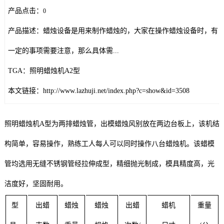
产品点击：
0
产品描述：蜡烛设备是用来制作蜡烛的，大家在操作蜡烛设备时，有
一定的事项需要注意，那么具体需...
TGA：照明蜡烛机A2型
本文链接：http://www.lazhuji.net/index.php?c=show&id=3508
照明蜡烛机A型为两排蜡烛管，出模蜡烛风别放在两边台板上，该机结
构简单，容易操作，熟练工人每人可以同时操作八台蜡烛机。该蜡模
管均选用无缝不锈钢管经拉伸成型，精细抛光制成，模具精度高，光
洁度好，坚固耐用。
型
出蜡
蜡烛
蜡烛
出蜡
蜡机
重量