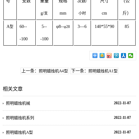
号
支数
重量
规格
次数
/
尺寸
(
公
g/
mm
cm
斤）
支
小时
A
60--
5--
φ
8--
3---6
140*55*90
85
型
φ
28
-100
-100
上一条：
照明蜡烛机A4型
下一条：
照明蜡烛机A1型
相关文章
照明蜡烛机械
2022-11-07
照明蜡烛机系列
2022-11-07
照明蜡烛机A型
2022-11-07