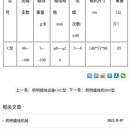
型
出蜡
蜡烛
蜡烛规
出
蜡机尺寸
重量
号
支数
重量
格
蜡
cm
（公
g/
mm
次数
/
斤）
支
小时
C
60--
5--
φ
8---
3---6
140*55*90
85
型
φ
2
-100
-100
8
上一条：
照明蜡烛设备C6C型
下一条：
照明蜡烛机B8S型
相关文章
照明蜡烛机械
2022-11-07