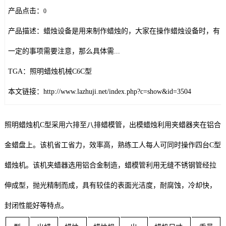
产品点击：
0
产品描述：蜡烛设备是用来制作蜡烛的，大家在操作蜡烛设备时，有
一定的事项需要注意，那么具体需...
TGA：照明蜡烛机械C6C型
本文链接：http://www.lazhuji.net/index.php?c=show&id=3504
照明蜡烛机C型采用六排至八排蜡模管，出模蜡烛利用夹蜡器夹在铝合
金蜡盘上。该机省工省力，效率高，熟练工人每人可同时操作四台C型
蜡烛机。该机夹蜡器选用铝合金制造，蜡模管利用无缝不锈钢管经拉
伸成型，抛光精制而成，具有较佳的表面光洁度，耐腐蚀，冷却快，
封闭性能好等特点。