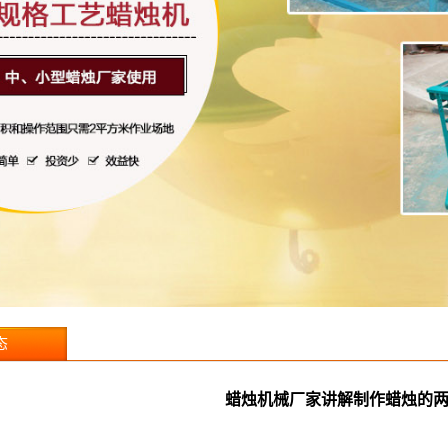
态
蜡烛机械厂家讲解制作蜡烛的