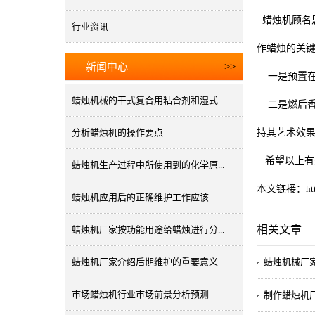
蜡烛机顾名
行业资讯
作蜡烛的关
新闻中心
>>
一是预置在
蜡烛机械的干式复合用粘合剂和湿式...
二是燃后香
分析蜡烛机的操作要点
持其艺术效
希望以上有
蜡烛机生产过程中所使用到的化学原...
本文链接：
ht
蜡烛机应用后的正确维护工作应该...
相关文章
蜡烛机厂家按功能用途给蜡烛进行分...
蜡烛机厂家介绍后期维护的重要意义
蜡烛机械厂
市场蜡烛机行业市场前景分析预测...
制作蜡烛机