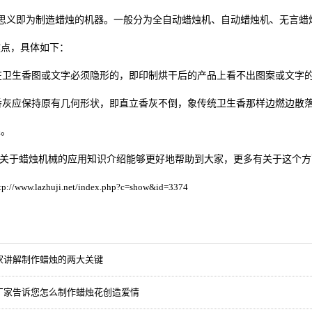
思义即为制造蜡烛的机器。一般分为全自动蜡烛机、自动蜡烛机、无言蜡
键点，具体如下：
卫生香图或文字必须隐形的，即印制烘干后的产品上看不出图案或文字的
灰应保持原有几何形状，即直立香灰不倒，象传统卫生香那样边燃边散落
果。
关于蜡烛机械的应用知识介绍能够更好地帮助到大家，更多有关于这个方
tp://www.lazhuji.net/index.php?c=show&id=3374
家讲解制作蜡烛的两大关键
厂家告诉您怎么制作蜡烛花创造爱情