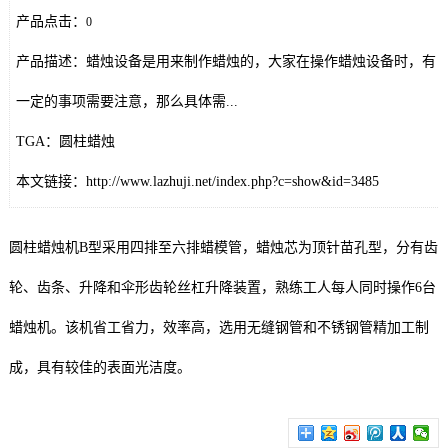
产品点击：
0
产品描述：蜡烛设备是用来制作蜡烛的，大家在操作蜡烛设备时，有
一定的事项需要注意，那么具体需...
TGA：圆柱蜡烛
本文链接：http://www.lazhuji.net/index.php?c=show&id=3485
圆柱蜡烛机B型采用四排至六排蜡模管，蜡烛芯为顶针苗孔型，分有齿
轮、齿条、升降和伞形齿轮丝杠升降装置，熟练工人每人同时操作6台
蜡烛机。该机省工省力，效率高，选用无缝钢管和不锈钢管精加工制
成，具有较佳的表面光洁度。