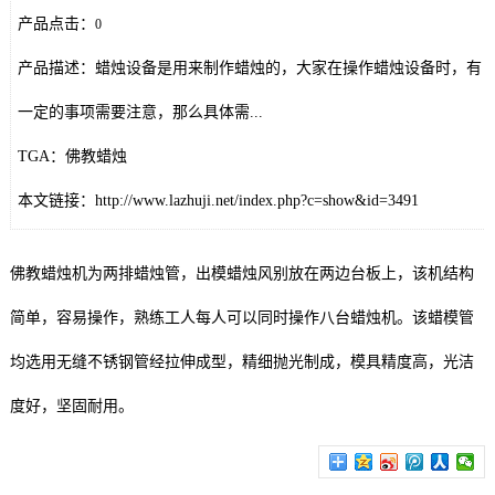
产品点击：
0
产品描述：蜡烛设备是用来制作蜡烛的，大家在操作蜡烛设备时，有
一定的事项需要注意，那么具体需...
TGA：佛教蜡烛
本文链接：http://www.lazhuji.net/index.php?c=show&id=3491
佛教蜡烛机为两排蜡烛管，出模蜡烛风别放在两边台板上，该机结构
简单，容易操作，熟练工人每人可以同时操作八台蜡烛机。该蜡模管
均选用无缝不锈钢管经拉伸成型，精细抛光制成，模具精度高，光洁
度好，坚固耐用。