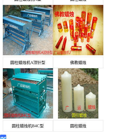
圆柱蜡烛机A顶针型
佛教蜡烛
圆柱蜡烛机B4C型
圆柱蜡烛