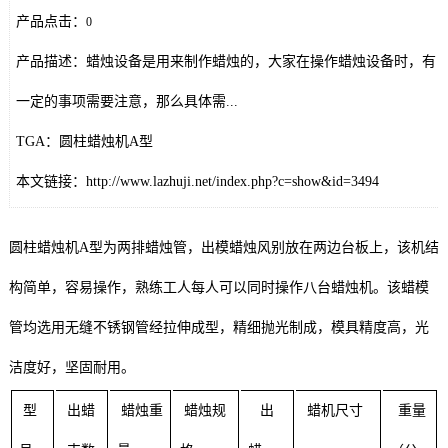
产品点击：
0
产品描述：蜡烛设备是用来制作蜡烛的，大家在操作蜡烛设备时，有
一定的事项需要注意，那么具体需...
TGA：圆柱蜡烛机A型
本文链接：http://www.lazhuji.net/index.php?c=show&id=3494
圆柱蜡烛机A型为两排蜡烛管，出模蜡烛风别放在两边台板上，该机结
构简单，容易操作，熟练工人每人可以同时操作八台蜡烛机。该蜡模
管均选用无缝不锈钢管经拉伸成型，精细抛光制成，模具精度高，光
洁度好，坚固耐用。
型
出蜡
蜡烛重
蜡烛规
出
蜡机尺寸
重量