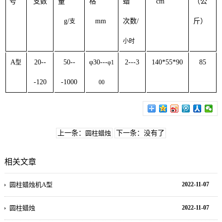
号
支数
量
格
蜡
cm
（公
g/
mm
次数
/
斤）
支
小时
A
20--
50--
φ
30---
2---3
140*55*90
85
型
φ
1
-120
-1000
00
上一条：
圆柱蜡烛
下一条：没有了
相关文章
圆柱蜡烛机A型
2022-11-07
圆柱蜡烛
2022-11-07