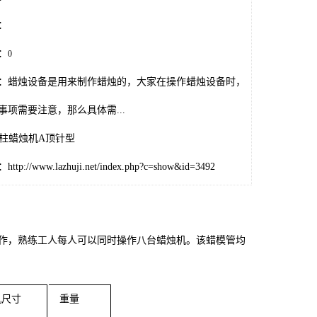
：
：
0
：蜡烛设备是用来制作蜡烛的，大家在操作蜡烛设备时，
事项需要注意，那么具体需...
圆柱蜡烛机A顶针型
p://www.lazhuji.net/index.php?c=show&id=3492
作，熟练工人每人可以同时操作八台蜡烛机。该蜡模管均
机尺寸
重量