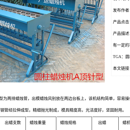
发布作者
产品点击
产品描述
有一定的
TGA：
本文链接：htt
A型为两排蜡烛管，出模蜡烛风别放在两边台板上，该机结构简单，容易操
锈钢管经拉伸成型，精细抛光制成，模具精度高，光洁度好，坚固耐用。
出蜡支数
蜡烛重量
蜡烛规格
出蜡
蜡