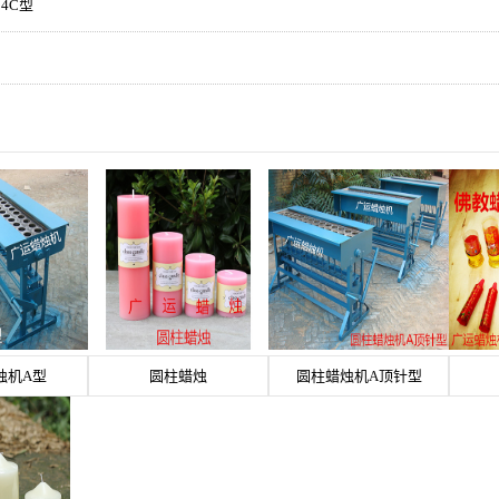
4C型
烛机A型
圆柱蜡烛
圆柱蜡烛机A顶针型