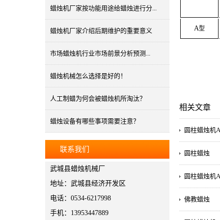
蜡烛机厂家按功能用途给蜡烛进行分...
A
型
蜡烛机厂家介绍后期维护的重要意义
市场蜡烛机行业市场前景分析预测...
蜡烛机械怎么选择是好的！
人工制蜡为何会被蜡烛机所淘汰？
相关文章
蜡烛设备有哪些事项需要注意？
圆柱蜡烛机
联系我们
圆柱蜡烛
武城县蜡烛机械厂
圆柱蜡烛机
地址：武城县经济开发区
电话：0534-6217998
佛教蜡烛
手机：13953447889