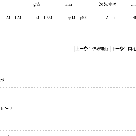
g/
mm
次数
/
cm
支
小时
20---120
50---1000
φ
30---
2---3
14
φ
100
上一条：
佛教蜡烛
下一条：
圆柱
A型
A顶针型