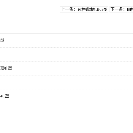
上一条：
圆柱蜡烛机B6S型
下一条：
圆
A型
A顶针型
4C型