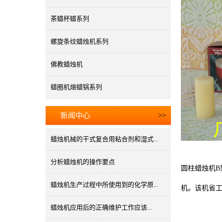
茶蜡杯蜡系列
螺旋条纹蜡烛机系列
佛教蜡烛机
蜡圈机熔蜡锅系列
新闻中心
>>
蜡烛机械的干式复合用粘合剂和湿式...
分析蜡烛机的操作要点
圆柱蜡烛机B
蜡烛机生产过程中所使用到的化学原...
机。该机省
蜡烛机应用后的正确维护工作应该...