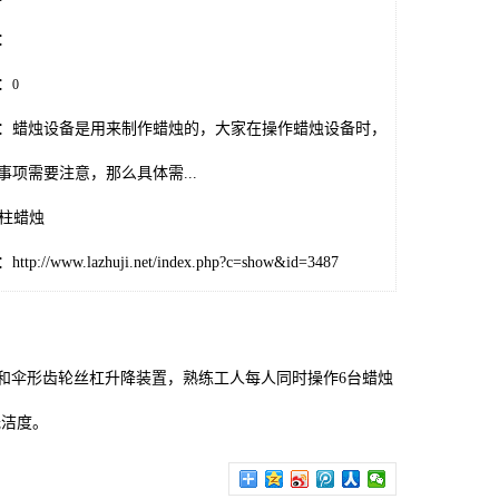
：
：
0
：蜡烛设备是用来制作蜡烛的，大家在操作蜡烛设备时，
事项需要注意，那么具体需...
圆柱蜡烛
p://www.lazhuji.net/index.php?c=show&id=3487
和伞形齿轮丝杠升降装置，熟练工人每人同时操作6台蜡烛
光洁度。