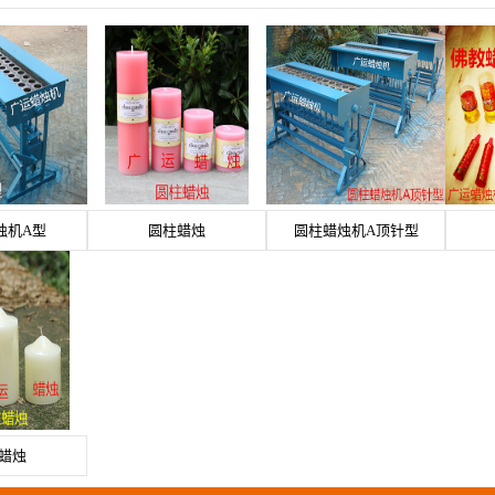
烛机A型
圆柱蜡烛
圆柱蜡烛机A顶针型
蜡烛