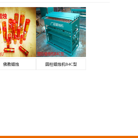
佛教蜡烛
圆柱蜡烛机B4C型